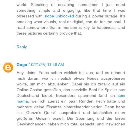
world. Speaking of escaping, sometimes I just need
something simple and engaging, like that time I was
obsessed with
slope unblocked
during a power outage. It's
amazing what visuals, real or digital, can do for the soul. I
read somewhere that immersion is key to happiness, and
these pictures certainly provide that.
Reply
Goga
10/21/25, 11:46 AM
Hey, deine Fotos sehen wirklich toll aus, und es erinnert
mich daran, wie ich neulich etwas Neues ausprobieren
wollte, um mich abzulenken. Dabei bin ich zufällig auf ein
Online-Casino gestoßen, das spezielle Boni für Spieler aus
Deutschland bietet. Besonders spannend fand ich
spin
mama
, weil ich zuerst ein paar Runden Pech hatte und
mehrere kleine Einsätze hintereinander verlor. Dann habe
ich „Gonzo’s Quest“ ausprobiert und tatsächlich einen
größeren Gewinn erzielt. Die Spannung und die fairen
Gewinnchancen haben mich total gepackt, und inzwischen